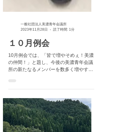
一般社団法人美濃青年会議所
2023年11月28日
読了時間: 1分
１０月例会
10月例会では、「皆で増やそめぇ！美濃
の仲間！」と題し、今後の美濃青年会議
所の新たなるメンバーを数多く増やす
為、メンバー一人ひとりが真剣に会員拡
大について、学び、考える例会を実施し
ました。 例会の内容は講演会で他 LOM...