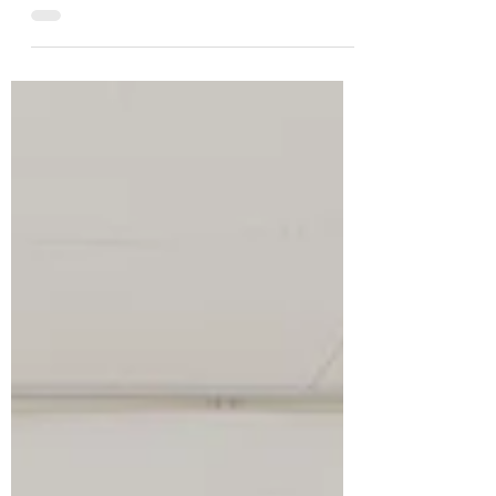
た。 忘年会では、ご参加いただきました
OBの方々と歓談して交流を深める事がで
きました。 また、卒業式では、本年度卒
業生の森裕介君、林賢一君、髙林玄宜君
をOB、現役メンバーの皆様によって盛
大...