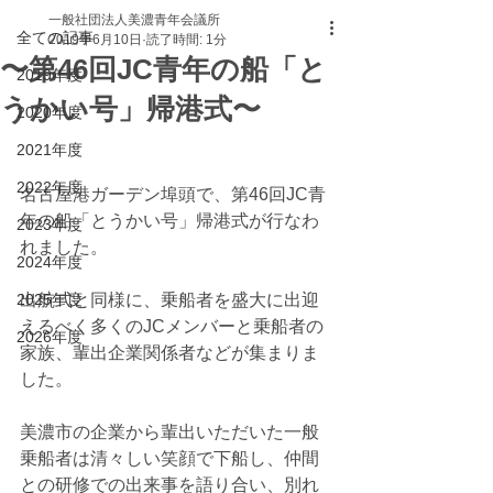
一般社団法人美濃青年会議所
全ての記事
2019年6月10日
読了時間: 1分
〜第46回JC青年の船「と
2019年度
うかい号」帰港式〜
2020年度
2021年度
2022年度
名古屋港ガーデン埠頭で、第46回JC青
年の船「とうかい号」帰港式が行なわ
2023年度
れました。
2024年度
2025年度
出航式と同様に、乗船者を盛大に出迎
えるべく多くのJCメンバーと乗船者の
2026年度
家族、輩出企業関係者などが集まりま
した。
美濃市の企業から輩出いただいた一般
乗船者は清々しい笑顔で下船し、仲間
との研修での出来事を語り合い、別れ