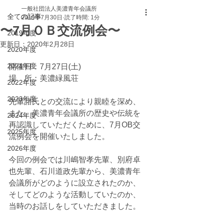
一般社団法人美濃青年会議所
全ての記事
2019年7月30日
読了時間: 1分
〜7月ＯＢ交流例会〜
2019年度
更新日：
2020年2月28日
2020年度
2021年度
開催日：7月27日(土)
場    所：美濃緑風荘
2022年度
2023年度
先輩諸氏との交流により親睦を深め、
また、美濃青年会議所の歴史や伝統を
2024年度
再認識していただくために、7月OB交
2025年度
流例会を開催いたしました。
2026年度
今回の例会では川嶋智孝先輩、別府卓
也先輩、石川道政先輩から、美濃青年
会議所がどのように設立されたのか、
そしてどのような活動していたのか、
当時のお話しをしていただきました。