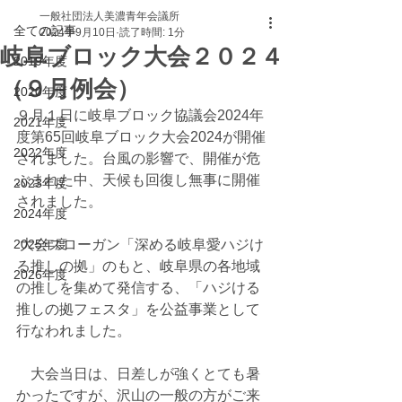
一般社団法人美濃青年会議所
全ての記事
2024年9月10日
読了時間: 1分
岐阜ブロック大会２０２４
2019年度
（９月例会）
2020年度
９月１日に岐阜ブロック協議会2024年
2021年度
度第65回岐阜ブロック大会2024が開催
2022年度
されました。台風の影響で、開催が危
ぶまれた中、天候も回復し無事に開催
2023年度
されました。
2024年度
2025年度
 大会スローガン「深める岐阜愛ハジけ
る推しの拠」のもと、岐阜県の各地域
2026年度
の推しを集めて発信する、「ハジける
推しの拠フェスタ」を公益事業として
行なわれました。
　大会当日は、日差しが強くとても暑
かったですが、沢山の一般の方がご来