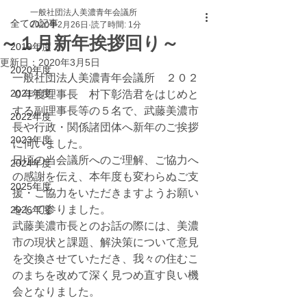
一般社団法人美濃青年会議所
全ての記事
2020年2月26日
読了時間: 1分
～１月新年挨拶回り～
2019年度
更新日：
2020年3月5日
2020年度
一般社団法人美濃青年会議所　２０２
2021年度
０年度理事長　村下彰浩君をはじめと
する副理事長等の５名で、武藤美濃市
2022年度
長や行政・関係諸団体へ新年のご挨拶
2023年度
に伺いました。
日頃の当会議所へのご理解、ご協力へ
2024年度
の感謝を伝え、本年度も変わらぬご支
2025年度
援・ご協力をいただきますようお願い
をして参りました。
2026年度
武藤美濃市長とのお話の際には、美濃
市の現状と課題、解決策について意見
を交換させていただき、我々の住むこ
のまちを改めて深く見つめ直す良い機
会となりました。