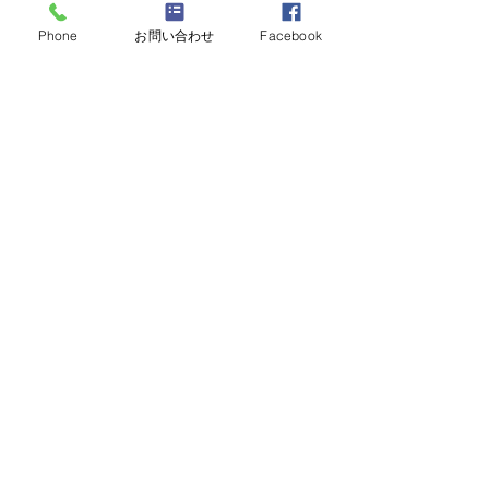
Phone
お問い合わせ
Facebook
コメント
１２月忘年会・卒業式
コメントを追加…
こども未来予想図
Claim～
〒501-3743 岐阜県美濃市上条78-7 美濃商工会議所内２階