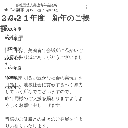
一般社団法人美濃青年会議所
全ての記事
2021年1月19日
読了時間: 1分
２０２１年度 新年のご挨
2019年度
拶
2020年度
謹賀新年
2021年度
2022年度
旧年中は、美濃青年会議所に温かいご
支援を賜り誠にありがとうございまし
2023年度
た。
2024年度
2025年度
本年も「明るい豊かな社会の実現」を
目指し、地域社会に貢献するべく努力
2026年度
していく所存でございますので、
昨年同様のご支援を賜わりますようよ
ろしくお願い申し上げます。
皆様のご健勝との益々のご発展を心よ
りお祈りいたします。