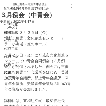
一般社団法人美濃青年会議所
全ての記事
2022年3月30日
読了時間: 1分
３月例会（中青会）
2019年度
更新日：
2022年4月7日
2020年度
【本文】
2021年度
開催日：３月２５日（金）
場所：可児市文化創造センター　アー
2022年度
ラ　小劇場（虹のホール）
2023年度
３月２５日（金）に可児市文化創造セ
2024年度
ンターにて中青会合同例会（３月例
2025年度
会）が開催されました。例会には主催
である可児青年会議所をはじめ、美濃
2026年度
加茂青年会議所、郡上青年会議所、関
青年会議所、美濃青年会議所の5つの青
年会議所が参加しました。
講師には、東和組立㈱　取締役社長　