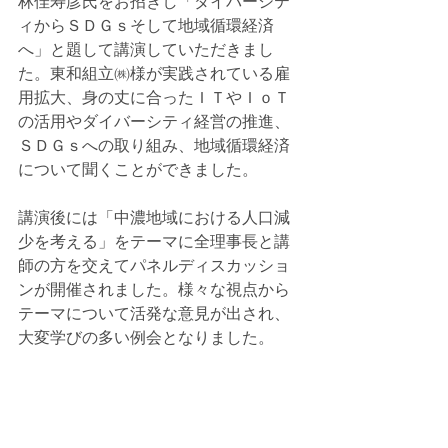
林佳寿彦氏をお招きし「ダイバーシテ
ィからＳＤＧｓそして地域循環経済
へ」と題して講演していただきまし
た。東和組立㈱様が実践されている雇
用拡大、身の丈に合ったＩＴやＩｏＴ
の活用やダイバーシティ経営の推進、
ＳＤＧｓへの取り組み、地域循環経済
について聞くことができました。
講演後には「中濃地域における人口減
少を考える」をテーマに全理事長と講
師の方を交えてパネルディスカッショ
ンが開催されました。​様々な視点から
テーマについて活発な意見が出され、
大変学びの多い例会となりました。