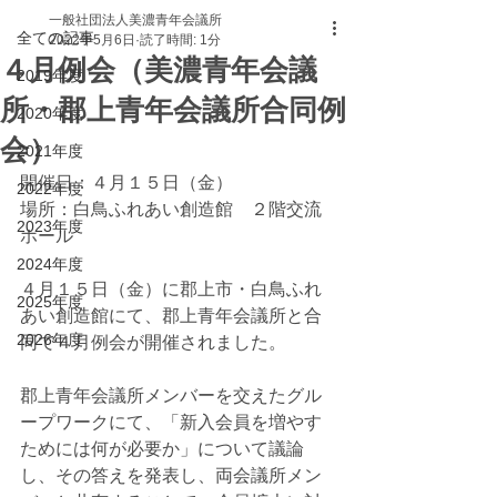
一般社団法人美濃青年会議所
全ての記事
2022年5月6日
読了時間: 1分
４月例会（美濃青年会議
2019年度
所・郡上青年会議所合同例
2020年度
会）
2021年度
開催日：４月１５日（金）
2022年度
場所：白鳥ふれあい創造館　２階交流
2023年度
ホール
2024年度
４月１５日（金）に郡上市・白鳥ふれ
2025年度
あい創造館にて、郡上青年会議所と合
2026年度
同で４月例会が開催されました。
郡上青年会議所メンバーを交えたグル
ープワークにて、「新入会員を増やす
ためには何が必要か」について議論
し、その答えを発表し、両会議所メン