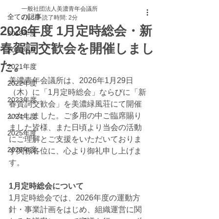
一般社団法人美濃青年会議所
全ての記事
2月3日
読了時間: 2分
2026年度 1月定時総会・新
2019年度
春賀詞交歓会を開催しまし
2020年度
た。
2021年度
美濃青年会議所は、2026年1月29日
2022年度
（木）に「1月定時総会」ならびに「新
2023年度
春賀詞交歓会」を美濃緑風荘にて開催
いたしました。ご多用の中ご臨席賜り
2024年度
ました皆様、また日頃より当会の活動
2025年度
にご理解とご支援をいただいておりま
2026年度
す関係各位に、心より御礼申し上げま
す。
1月定時総会について
1月定時総会では、2026年度の運動方
針・事業計画をはじめ、組織運営に関