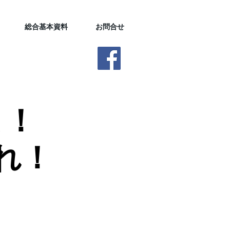
総合基本資料
お問合せ
よ！
よ！
れ！
れ！