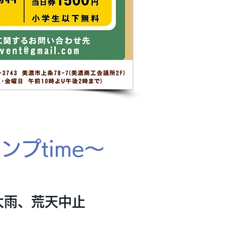
プtime～
、大雨、荒天中止