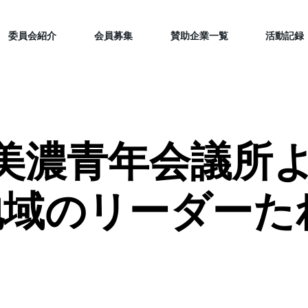
委員会紹介
会員募集
賛助企業一覧
活動記録
美濃青年会議所
美濃青年会議所
地域のリーダーた
地域のリーダーた