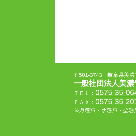
〒501-3743 岐阜県
一般社団法人美濃
0575-35-06
ＴＥＬ：
0575-35-20
ＦＡＸ：
※月曜日・水曜日・金曜日1
1２月例会「忘年会・卒業
式」