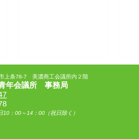
美濃市上条78-7 美濃商工会議所内２階
青年会議所 事務局
47
78
0：00～14：00（祝日除く）
11月例会「美濃市の現状と課
8月
題～未来に繋げて行く為に
日～
～」