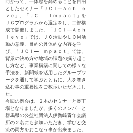
向かって、一体感を高めることを目的
としたセミナー「ＪＣＩ―Ａｃｈｉｅ
ｖｅ」、「ＪＣＩ―Ｉｍｐａｃｔ」を
ＪＣプログラムから選定をし、二部構
成で開催しました。「ＪＣＩ―Ａｃｈ
ｉｅｖｅ」では、ＪＣ活動やＬＯＭ活
動の意義、目的の具体的な内容を学
び、「ＪＣＩ―Ｉｍｐａｃｔ」では、
背景の決め方や地域の課題の掘り起こ
し方など、事業構築に関しての様々な
手法を、新聞紙を活用したグループワ
ークを通して学ぶとともに、人を巻き
込む事の重要性をご教示いただきまし
た。
今回の例会は、２本のセミナーと長丁
場となりましたが、多くのメンバーと
群馬県の公益社団法人伊勢崎青年会議
所の２名にも参加いただき、学びと交
流の両方をおこなう事が出来ました。