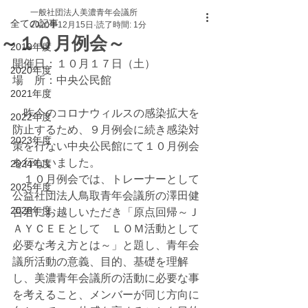
一般社団法人美濃青年会議所
全ての記事
2020年12月15日
読了時間: 1分
～１０月例会～
2019年度
開催日：１０月１７日（土）
2020年度
場　所：中央公民館
2021年度
　昨今のコロナウィルスの感染拡大を
2022年度
防止するため、９月例会に続き感染対
2023年度
策を行ない中央公民館にて１０月例会
を行ないました。
2024年度
　１０月例会では、トレーナーとして
2025年度
公益社団法人鳥取青年会議所の澤田健
2026年度
吾君にお越しいただき「原点回帰～Ｊ
ＡＹＣＥＥとして　ＬＯＭ活動として
必要な考え方とは～」と題し、青年会
議所活動の意義、目的、基礎を理解
し、美濃青年会議所の活動に必要な事
を考えること、メンバーが同じ方向に